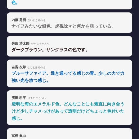
色。
内藤 勇樹
ないとう ゆうき
ナイフみたいな銀色。虎視眈々と何かを狙っている。
矢田 浩太郎
やた こうたろう
ダークブラウン。サングラスの色です。
吉富 友希
よしとみ ゆうき
ブルーサファイア。透き通ってる感じの青。少しの力で力
強い光を放つ感じ。
濱田 耕平
はまだ こうへい
透明な海のエメラルド色。どんなことにも素直に向き合う
けど少しチャメっけがあって透明だけどちょっと色付いた
感じ。
冨樫 眞白