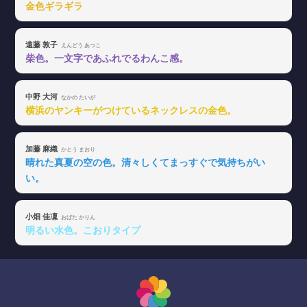
金色ギラギラ
遠藤 敦子
えんどう あつこ
柴色。一文字であふれでるわんこ感。
中野 大河
なかの たいが
横浜のヤンキーがつけているネックレスの金色。
加藤 麻織
かとう まおり
晴れた真夏の空の色。清々しくてまっすぐで気持ちがい
い。
小畑 佳凜
おばた かりん
明るい水色。こおりタイプ