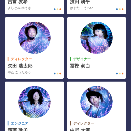
吉富 友希
濱田 耕平
よしとみ ゆうき
はまだ こうへい
ディレクター
デザイナー
矢田 浩太郎
冨樫 眞白
やた こうたろう
エンジニア
ディレクター
遠藤 敦子
中野 大河