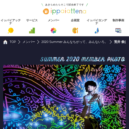
あきらめたらそこで試合終了です
イッパイアッテ
サービス
メンバー
企画室
イッパイヨンデ
制作事例
ナ
ナ
TOP
メンバー
2020 Summer みんなちがって、みんないろ。
荒井 俊(