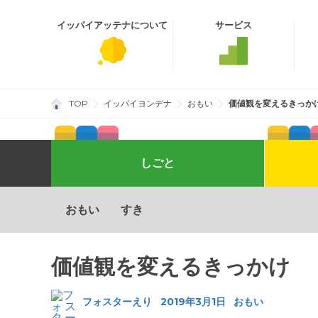
イッパイアッテナ
について
サービス
TOP
イッパイヨンデナ
おもい
価値観を変えるきっか
しごと
Shopify
AI
そとでのあそび
ディレクション
Wordpress
社内イベント
デザイン
制作実績
ブランデ
自社
おもい
すき
価値観を変えるきっかけ
フォスターえり
2019年3月1日
おもい