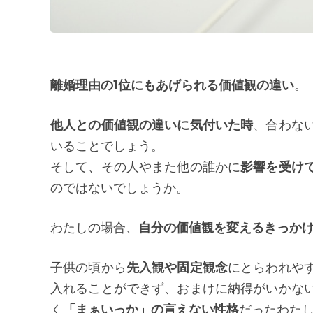
離婚理由の1位にもあげられる価値観の違い
。
他人との価値観の違いに気付いた時
、合わな
いることでしょう。
そして、その人やまた他の誰かに
影響を受け
のではないでしょうか。
わたしの場合、
自分の価値観を変えるきっか
子供の頃から
先入観や固定観念
にとらわれや
入れることができず、おまけに納得がいかな
く
「まぁいっか」の言えない性格
だったわた