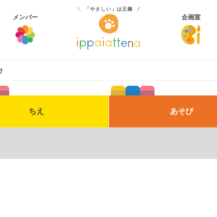
「やさしい」は正義
メンバー
企画室
け
ちえ
あそび
ィング
サービス
プログラミング
マーケティング