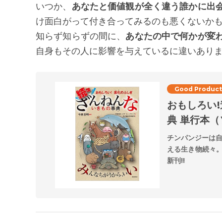
いつか、
あなたと価値観が全く違う誰かに出
け面白がって付き合ってみるのも悪くないか
知らず知らずの間に、
あなたの中で何かが変
自身もその人に影響を与えているに違いあり
Good Product
おもしろい
典 単行本
チンパンジーは
える生き物続々
新刊!!