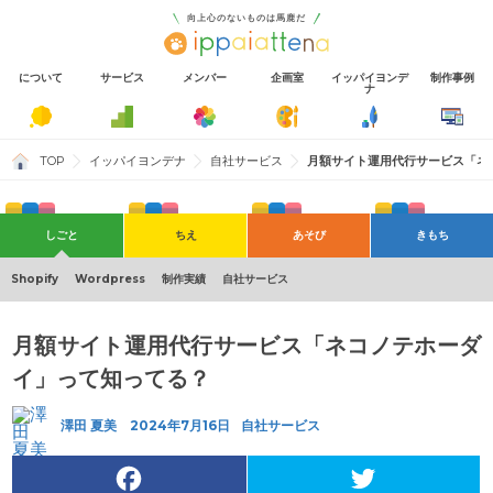
向上心のないものは馬鹿だ
について
サービス
メンバー
企画室
イッパイヨンデ
制作事例
ナ
TOP
イッパイヨンデナ
自社サービス
月額サイト運用代行サービス「ネ
しごと
ちえ
あそび
きもち
AI
そとでのあそび
おもい
ディレクション
すき
社内イベント
デザイン
ブランディング
プログラミング
マーケティング
Shopify
Wordpress
制作実績
自社サービス
月額サイト運用代行サービス「ネコノテホーダ
イ」って知ってる？
澤田 夏美
2024年7月16日
自社サービス
F
T