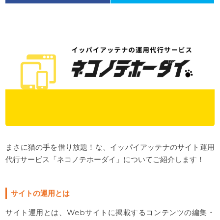
a
w
c
i
e
t
b
t
o
e
o
r
k
まさに猫の手を借り放題！な、イッパイアッテナのサイト運用
代行サービス「ネコノテホーダイ」についてご紹介します！
サイトの運用とは
サイト運用とは、Webサイトに掲載するコンテンツの編集・