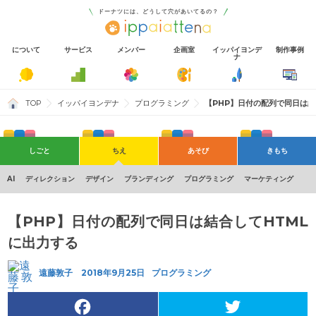
ドーナツには、どうして穴があいてるの？
について
サービス
メンバー
企画室
イッパイヨンデ
制作事例
ナ
TOP
イッパイヨンデナ
プログラミング
【PHP】日付の配列で同日は結
しごと
ちえ
あそび
きもち
Shopify
そとでのあそび
おもい
すき
Wordpress
社内イベント
制作実績
自社サービス
AI
ディレクション
デザイン
ブランディング
プログラミング
マーケティング
【PHP】日付の配列で同日は結合してHTML
に出力する
遠藤敦子
2018年9月25日
プログラミング
F
T