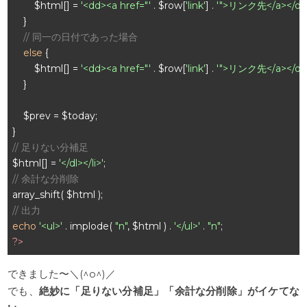
        $html[] = 
'<dd><a href="'
 . $row[
'link'
] . 
'">リンク先</a></dd
    }

// 同一の日付であった場合
else
 {

        $html[] = 
'<dd><a href="'
 . $row[
'link'
] . 
'">リンク先</a></dd
    }

    $prev = $today;

// 足りない分補足
$html[] = 
'</dl></li>'
// 余計な分削除
// 出力
echo
'<ul>'
 . implode( 
"n"
, $html ) . 
'</ul>'
 . 
"n"
?>
できました〜＼(^o^)／
でも、
絶妙に「足りない分補足」「余計な分削除」がイケてな