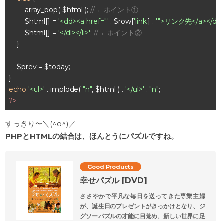
        array_pop( $html ); 
// ←ポイント①
        $html[] = 
'<dd><a href="'
 . $row[
'link'
] . 
'">リンク先</a></dd
        $html[] = 
'</dl></li>'
; 
// ←ポイント②
    }

    $prev = $today;

echo
'<ul>'
 . implode( 
"n"
, $html ) . 
'</ul>'
 . 
"n"
?>
すっきり〜＼(^o^)／
PHPとHTMLの結合は、ほんとうにパズルですね。
Good Products
幸せパズル [DVD]
ささやかで平凡な毎日を送ってきた専業主婦
が、誕生日のプレゼントがきっかけとなり、ジ
グソーパズルの才能に目覚め、新しい世界に足