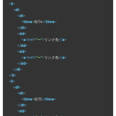
<
li
>
<
dl
>
<
dt
>
<
time
>
8/14
</
time
>
</
dt
>
<
dd
>
<
a
href
=
"〜"
>
リンク先
</
a
>
</
dd
>
<
dd
>
<
a
href
=
"〜"
>
リンク先
</
a
>
</
dd
>
</
dl
>
</
li
>
<
li
>
<
dl
>
<
dt
>
<
time
>
8/15
</
time
>
</
dt
>
<
dd
>