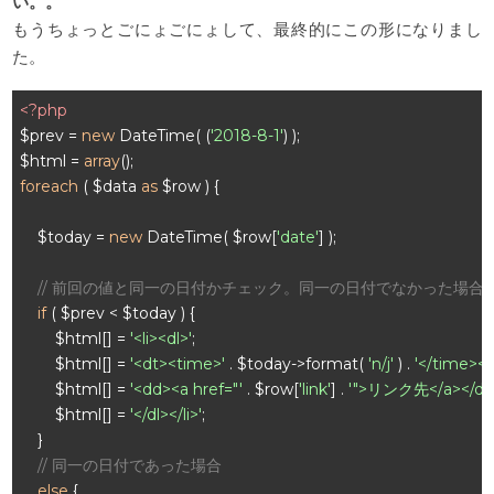
い。。
もうちょっとごにょごにょして、最終的にこの形になりまし
た。
<?php
$prev = 
new
 DateTime( (
'2018-8-1'
) );

$html = 
array
foreach
 ( $data 
as
 $row ) {

    $today = 
new
 DateTime( $row[
'date'
] );

// 前回の値と同一の日付かチェック。同一の日付でなかった場合
if
 ( $prev < $today ) {

        $html[] = 
'<li><dl>'
;

        $html[] = 
'<dt><time>'
 . $today->format( 
'n/j'
 ) . 
'</time></
        $html[] = 
'<dd><a href="'
 . $row[
'link'
] . 
'">リンク先</a></dd
        $html[] = 
'</dl></li>'
;

    }

// 同一の日付であった場合
else
 {
