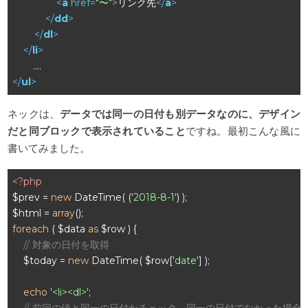
<
a
href
=
"〜"
>
リンク先
</
a
>
</
dd
>
</
dl
>
</
li
>
</
ul
>
ネックは、
データでは同一の日付も別データなのに、デザイン
だと同ブロックで表示されていること
ですね。最初こんな風に
書いてみました。
<?php
$prev = 
new
 DateTime( (
'2018-8-1'
) );

$html = 
array
foreach
 ( $data 
as
 $row ) {

// 対象の日付を取得
    $today = 
new
 DateTime( $row[
'date'
] );

echo
'<li><dl>'
;

// 前回の値と同一の日付かチェック。同一の日付でなかった場合