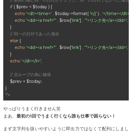
if
 ( $prev < $today ) {

echo
'<dt><time>'
 . $today->format( 
'n/j'
 ) . 
'</time></dt>'
;

echo
'<dd><a href="'
 . $row[
'link'
] . 
'">リンク先</a></dd>'
;

    }

// 同一の日付であった場合
else
 {

echo
'<dd><a href="'
 . $row[
'link'
] . 
'">リンク先</a></dd>'
;

    }

echo
'</dl></li>'
;

// 次ループの為に確保
    $prev = $today;

?>
やっぱりうまく行きません笑
まあ、
最初の1回でうまく行くなら誰も仕事で困らない！
まず文字列を扱いやすいように即出力ではなくて配列にしまし