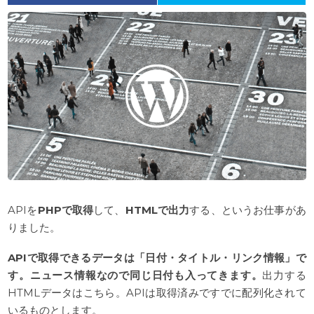
a
w
c
i
e
t
b
t
o
e
o
r
k
APIを
PHPで取得
して、
HTMLで出力
する、というお仕事があ
りました。
APIで取得できるデータは「日付・タイトル・リンク情報」で
す。ニュース情報なので同じ日付も入ってきます。
出力する
HTMLデータはこちら。APIは取得済みですでに配列化されて
いるものとします。