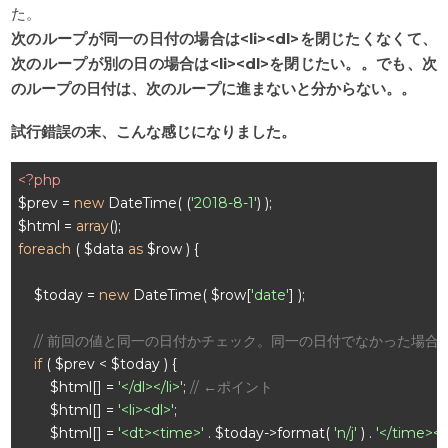
た。
次のループが同一の日付の場合は<li><dl>を閉じたくなくて、
次のループが別の日の場合は<li><dl>を閉じたい。。でも、次
のループの日付は、次のループに進まないと分からない。。
試行錯誤の末、こんな感じになりました。
<?php
$prev = 
new
 DateTime( (
'2018-8-1'
) );

$html = 
array
foreach
 ( $data 
as
 $row ) {

    $today = 
new
 DateTime( $row[
'date'
] );

// 前回の値と同一の日付かチェック。同一の日付でなかった場合
if
 ( $prev < $today ) {

        $html[] = 
'</dl></li>'
; 
// ←ポイント
        $html[] = 
'<li><dl>'
;

        $html[] = 
'<dt><time>'
 . $today->format( 
'n/j'
 ) . 
'</time></