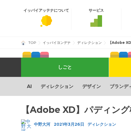
イッパイアッテナ
について
サービス
TOP
イッパイヨンデナ
ディレクション
【Adobe 
しごと
Shopify
そとでのあそび
おもい
すき
Wordpress
社内イベント
制作実績
自社
AI
ディレクション
デザイン
ブランデ
【Adobe XD】パディン
中野大河
2021年3月26日
ディレクション