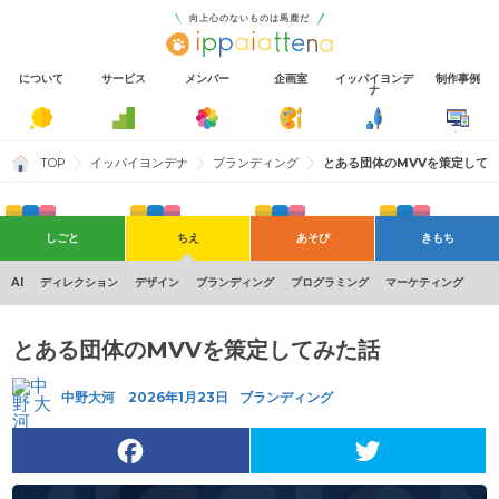
向上心のないものは馬鹿だ
について
サービス
メンバー
企画室
イッパイヨンデ
制作事例
ナ
TOP
イッパイヨンデナ
ブランディング
とある団体のMVVを策定して
しごと
ちえ
あそび
きもち
Shopify
そとでのあそび
おもい
すき
Wordpress
社内イベント
制作実績
自社サービス
AI
ディレクション
デザイン
ブランディング
プログラミング
マーケティング
とある団体のMVVを策定してみた話
中野大河
2026年1月23日
ブランディング
F
T
a
w