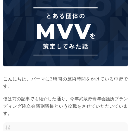
c
i
e
t
b
t
o
e
o
r
k
こんにちは、パーマに3時間の施術時間をかけている中野で
す。
僕は前の記事でも紹介した通り、今年武蔵野青年会議所ブラン
ディング確立会議副議長という役職をさせていただいていま
す。