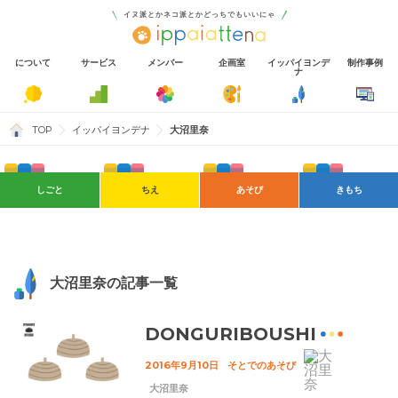
イヌ派とかネコ派とかどっちでもいいにゃ
について
サービス
メンバー
企画室
イッパイヨンデ
制作事例
ナ
TOP
イッパイヨンデナ
大沼里奈
しごと
ちえ
あそび
きもち
Shopify
AI
そとでのあそび
おもい
ディレクション
すき
Wordpress
社内イベント
デザイン
制作実績
ブランディング
自社サービス
プログラミング
マーケティング
大沼里奈の記事一覧
DONGURIBOUSHI
2016年9月10日
そとでのあそび
大沼里奈