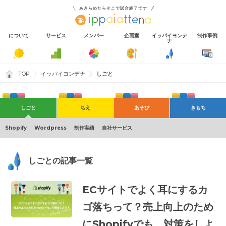
あきらめたらそこで試合終了です
について
サービス
メンバー
企画室
イッパイヨンデ
制作事例
ナ
TOP
イッパイヨンデナ
しごと
しごと
ちえ
あそび
きもち
AI
そとでのあそび
おもい
ディレクション
すき
社内イベント
デザイン
ブランディング
プログラミング
マーケティング
Shopify
Wordpress
制作実績
自社サービス
しごとの記事一覧
ECサイトでよく耳にするカ
ゴ落ちって？売上向上のため
にShopifyでも、対策をしよ