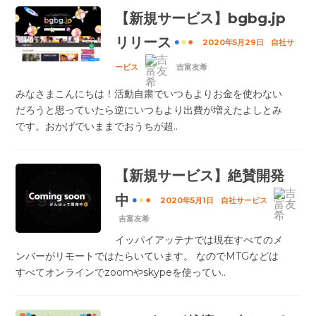
【新規サービス】bgbg.jp
リリース
2020年5月29日
自社サ
ービス
吉富友希
みなさまこんにちは！活動自粛でいつもよりお金を使わない
だろうと思っていたら逆にいつもより出費が増えたよしとみ
です。おかげでいままでおうちが超..
【新規サービス】絶賛開発
中
2020年5月1日
自社サービス
吉富友希
イッパイアッテナでは現在すべてのメ
ンバーがリモートではたらいています。 なのでMTGなどは
すべてオンラインでzoomやskypeを使ってい..